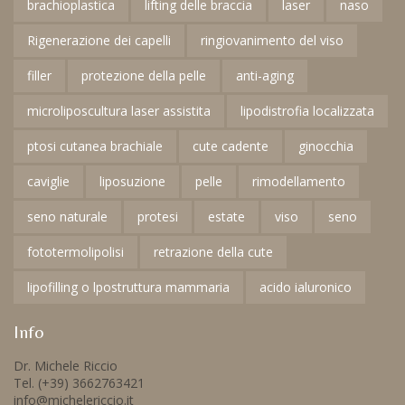
brachioplastica
lifting delle braccia
laser
naso
Rigenerazione dei capelli
ringiovanimento del viso
filler
protezione della pelle
anti-aging
microliposcultura laser assistita
lipodistrofia localizzata
ptosi cutanea brachiale
cute cadente
ginocchia
caviglie
liposuzione
pelle
rimodellamento
seno naturale
protesi
estate
viso
seno
fototermolipolisi
retrazione della cute
lipofilling o lpostruttura mammaria
acido ialuronico
Info
Dr. Michele Riccio
Tel. (+39) 3662763421
info@michelericcio.it