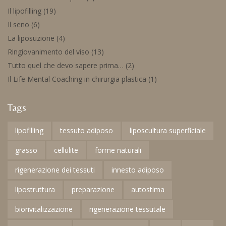
Il lipofilling
(19)
Il seno
(6)
La liposuzione
(4)
Ringiovanimento del viso
(13)
Tutto quel che devo sapere prima…
(2)
Il Life Mental Coaching in chirurgia plastica
(1)
Tags
lipofilling
tessuto adiposo
liposcultura superficiale
grasso
cellulite
forme naturali
rigenerazione dei tessuti
innesto adiposo
lipostruttura
preparazione
autostima
biorivitalizzazione
rigenerazione tessutale