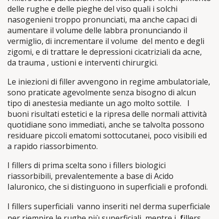
delle rughe e delle pieghe del viso quali i solchi
nasogenieni troppo pronunciati, ma anche capaci di
aumentare il volume delle labbra pronunciando il
vermiglio, di incrementare il volume del mento e degli
zigomi, e di trattare le depressioni cicatriziali da acne,
da trauma , ustioni e interventi chirurgici.
Le iniezioni di filler avvengono in regime ambulatoriale,
sono praticate agevolmente senza bisogno di alcun
tipo di anestesia
mediante un ago molto sottile. I
buoni risultati estetici e la ripresa delle normali attività
quotidiane sono immediati, anche se talvolta possono
residuare piccoli ematomi sottocutanei, poco visibili ed
a rapido riassorbimento.
I fillers di prima scelta sono i fillers biologici
riassorbibili, prevalentemente a base di Acido
Ialuronico, che si distinguono in superficiali e profondi.
I fillers superficiali vanno inseriti nel derma superficiale
per riempire le rughe più superficiali, mentre i
f
illers