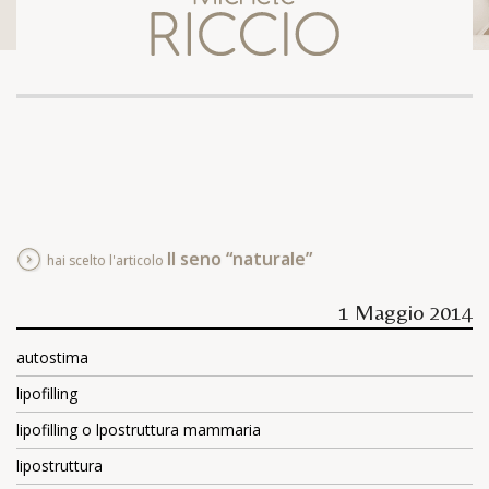
Il seno “naturale”
hai scelto l'articolo
1 Maggio 2014
autostima
lipofilling
lipofilling o lpostruttura mammaria
lipostruttura