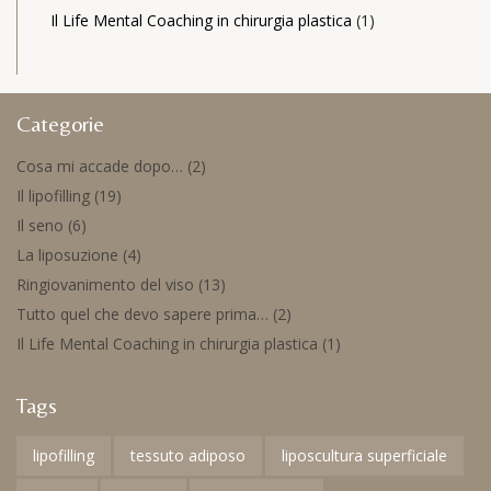
Il Life Mental Coaching in chirurgia plastica
(1)
Categorie
Cosa mi accade dopo…
(2)
Il lipofilling
(19)
Il seno
(6)
La liposuzione
(4)
Ringiovanimento del viso
(13)
Tutto quel che devo sapere prima…
(2)
Il Life Mental Coaching in chirurgia plastica
(1)
Tags
lipofilling
tessuto adiposo
liposcultura superficiale