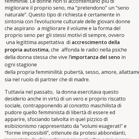
femminile. Le donne non si accontentano più di
migliorare il proprio seno, ma “pretendono” un “seno
naturale”.
Questo tipo di richiesta è certamente in
sintonia con l’evoluzione culturale delle giovani donne
che aspirano a migliorare il volume e la forma del
proprio seno per gli stessi motivi di sempre, ovvero
una legittima aspettativa di
accrescimento della
propria autostima,
che
affonda le radici nella psiche
della donna stessa che vive l’
importanza del seno
in
ogni stagione
della
propria femminilità
:
pubertà
,
sesso
,
amore
,
allattam
sia nel ruolo di partner che di madre.
Tuttavia nel passato, la donna esercitava questo
desiderio anche in virtù di un vero e proprio riscatto
sociale, contrapponendo al concetto maschilista di
pudore quello femminista di libertà di essere ed
apparire, sfociando talvolta in quel pizzico di
esibizionismo rappresentato da “volumi esagerati” e
“forme impossibili”, ottenute da protesi abbondanti,