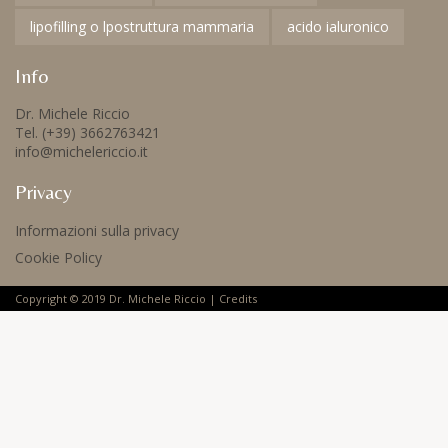
lipofilling o lpostruttura mammaria
acido ialuronico
Info
Dr. Michele Riccio
Tel. (+39) 3662763421
info@michelericcio.it
Privacy
Informazioni sulla privacy
Cookie Policy
Copyright © 2019 Dr. Michele Riccio |
Credits